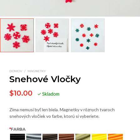
DOMOV
/
MAGNETKY
Snehové Vločky
$
10.00
✓ Skladom
Zima nemusí byť len biela. Magnetky v rôznych tvaroch
snehových vločiek vo farbe, ktorú si vyberiete.
*
FARBA