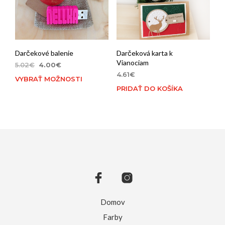
Darčekové balenie
Darčeková karta k
Vianociam
Original
Current
5.02
€
4.00
€
price
price
4.61
€
VYBRAŤ MOŽNOSTI
was:
is:
PRIDAŤ DO KOŠÍKA
5.02€.
4.00€.
Domov
Farby