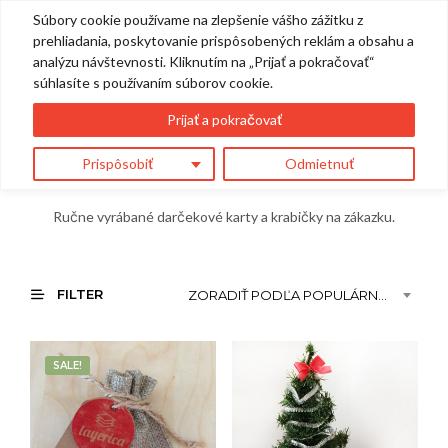
Súbory cookie používame na zlepšenie vášho zážitku z
0
prehliadania, poskytovanie prispôsobených reklám a obsahu a
analýzu návštevnosti. Kliknutím na „Prijať a pokračovať“
súhlasíte s používaním súborov cookie.
Darčekové
Prijať a pokračovať
balenia
Prispôsobiť
Odmietnuť
Ručne vyrábané darčekové karty a krabičky na zákazku.
FILTER
ZORADIŤ PODĽA POPULÁRNOSTI
SALE!