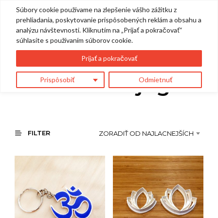
Súbory cookie používame na zlepšenie vášho zážitku z
0
prehliadania, poskytovanie prispôsobených reklám a obsahu a
analýzu návštevnosti. Kliknutím na „Prijať a pokračovať“
súhlasíte s používaním súborov cookie.
Výsledky
Prijať a pokračovať
hľadania: “joga”
Prispôsobiť
Odmietnuť
FILTER
ZORADIŤ OD NAJLACNEJŠÍCH