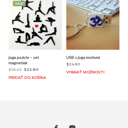
SALE!
joga pozície – set
USB s joga motívmi
magnetiek
$
24.60
Original
Current
$
25.22
$
22.80
VYBRAŤ MOŽNOSTI
price
price
PRIDAŤ DO KOŠÍKA
was:
is:
$25.22.
$22.80.