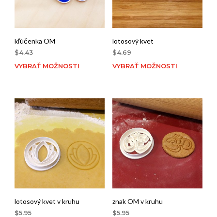
kľúčenka OM
lotosový kvet
$
4.43
$
4.69
VYBRAŤ MOŽNOSTI
VYBRAŤ MOŽNOSTI
lotosový kvet v kruhu
znak OM v kruhu
$
5.95
$
5.95